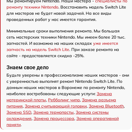
Мы ремонтируем Nintendo. Наши мастера -
специалисты по
ремонту техники Nintendo
. Восстановить модель Switch Lite
для мастеров не будет новой задачей. На все виды
проведенных работ у нас имеется гарантия.
Минимальные сроки выполнения ремонта. Мы большая
сеть мастерских техники Nintendo. Мы имеем более 20 тыс.
запчастей. И возможно на наших складах
уже имеется
запчасть на модель Switch Lite
. При заказе ремонта на
сайте - предоставляется скидка -25%.
Знаем свое дело
Будьте уверены в профессионализме наших мастеров - они
с уверенностью выполнят ремонт Nintendo Switch Lite. По
данным наших мастеров в Воронеже по ремонту Nintendo,
наиболее востребованы следующие услуги:
Замена
материнской платы
,
Ребболинг чипа
,
Замена разъема
питания
,
Замена считывающей головки
,
Замена Bluetooth
,
Замена SSD
,
Замена термопасты
,
Замена системы
охлаждения
,
Замена процессора
,
Замена оперативной
памяти
.