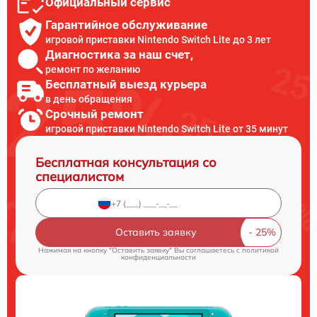
Официальный сервис
Гарантийное обслуживание
игровой приставки Nintendo Switch Lite до 3 лет
Диагностика за наш счет,
ремонт по желанию
Бесплатный выезд курьера
в день обращения
Срочный ремонт
игровой приставки Nintendo Switch Lite от 35 минут
Бесплатная консультация со
специалистом
Оставить заявку
Нажимая на кнопку "Оставить заявку" Вы соглашаетесь c
политикой
конфиденциальности